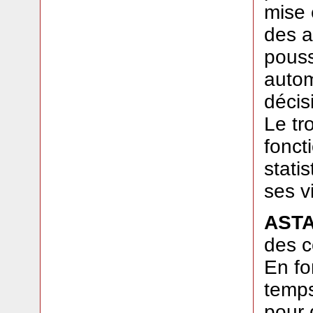
mise 
des a
pouss
autom
décis
Le tr
fonct
stati
ses v
AST
des c
En fo
temps
pour 