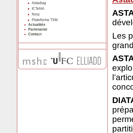
Astadiag
ICTeNA
AST
Nooj
dével
Plateforme TXM
Actualités
Partenariat
Les p
Contact
grand
AST
explo
l’arti
conco
DIAT
prépa
perme
parti