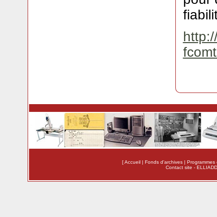
fiabil
http:/
fcomt
[
Accueil
|
Fonds d'archives
|
Programmes 
Contact site
-
ELLIADD