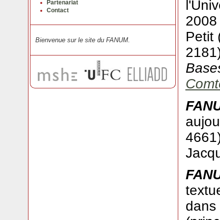
l'Uni
Partenariat
Contact
2008 
Petit
Bienvenue sur le site du FANUM.
2181)
Base
Comt
FAN
aujou
4661)
Jacqu
FAN
textu
dans 