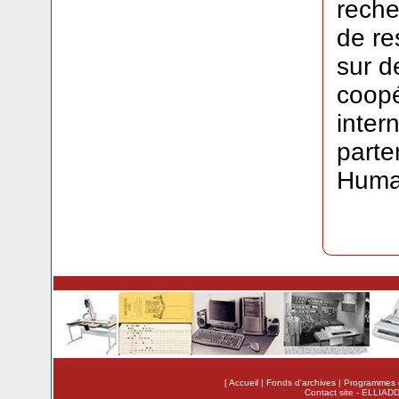
reche
de re
sur d
coopé
inter
parte
Huma
[
Accueil
|
Fonds d'archives
|
Programmes 
Contact site
-
ELLIADD