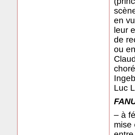
(prin
scène
en vu
leur 
de re
ou en 
Claud
choré
Ingeb
Luc L
FAN
– à fé
mise 
entre 