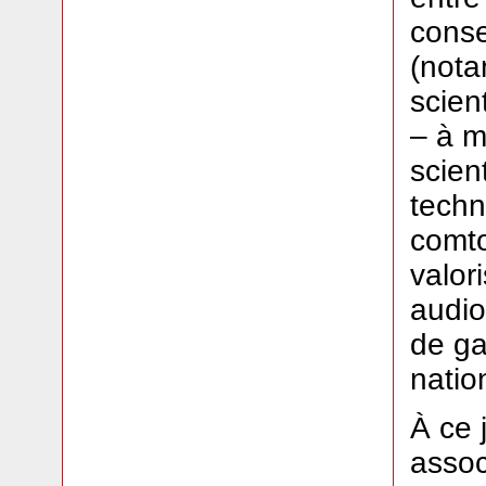
conse
(nota
scient
– à m
scien
techn
comto
valor
audio
de gar
natio
À ce 
assoc