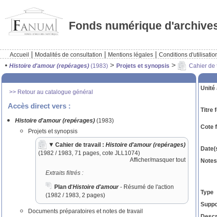
Fonds numérique d'archive
|
|
|
Accueil
Modalités de consultation
Mentions légales
Conditions d'utilisatio
•
>
>
Histoire d'amour (repérages)
(1983)
Projets et synopsis
Cahier de t
Unité 
>> Retour au catalogue général
Accès direct vers :
Titre 
Histoire d'amour (repérages)
(1983)
Cote 
Projets et synopsis
Cahier de travail :
Histoire d'amour (repérages)
Date(s
(1982 / 1983, 71 pages, cote JLL1074)
Afficher/masquer tout
Notes
Extraits filtrés :
Plan d'
Histoire d'amour
- Résumé de l'action
Type
(1982 / 1983, 2 pages)
Suppor
Documents préparatoires et notes de travail
Descr