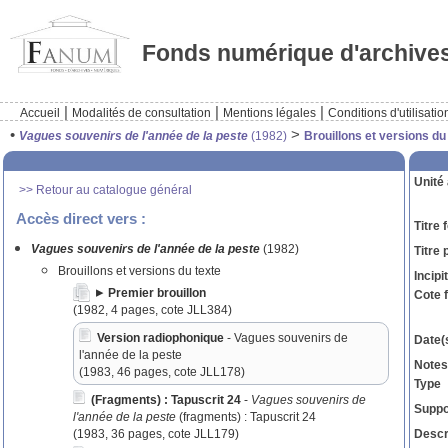
Fonds numérique d'archive
|
|
|
Accueil
Modalités de consultation
Mentions légales
Conditions d'utilisatio
•
>
Vagues souvenirs de l'année de la peste
(1982)
Brouillons et versions du
Unité 
>> Retour au catalogue général
Accès direct vers :
Titre 
Vagues souvenirs de l'année de la peste
(1982)
Titre 
Brouillons et versions du texte
Incipit
Premier brouillon
Cote 
(1982, 4 pages, cote JLL384)
Version radiophonique
- Vagues souvenirs de
Date(s
l'année de la peste
Notes
(1983, 46 pages, cote JLL178)
Type
(Fragments) : Tapuscrit 24
-
Vagues souvenirs de
Suppor
l'année de la peste
(fragments) : Tapuscrit 24
Descr
(1983, 36 pages, cote JLL179)