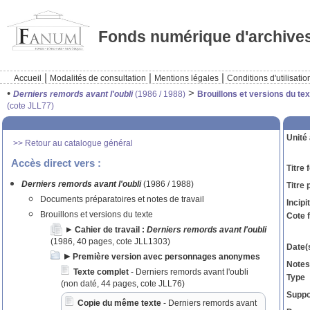
Fonds numérique d'archive
|
|
|
Accueil
Modalités de consultation
Mentions légales
Conditions d'utilisatio
•
>
Derniers remords avant l'oubli
(1986 / 1988)
Brouillons et versions du tex
(cote JLL77)
Unité 
>> Retour au catalogue général
Accès direct vers :
Titre 
Derniers remords avant l'oubli
(1986 / 1988)
Titre 
Documents préparatoires et notes de travail
Incipit
Brouillons et versions du texte
Cote 
Cahier de travail :
Derniers remords avant l'oubli
(1986, 40 pages, cote JLL1303)
Date(s
Première version avec personnages anonymes
Notes
Texte complet
- Derniers remords avant l'oubli
Type
(non daté, 44 pages, cote JLL76)
Suppor
Copie du même texte
- Derniers remords avant