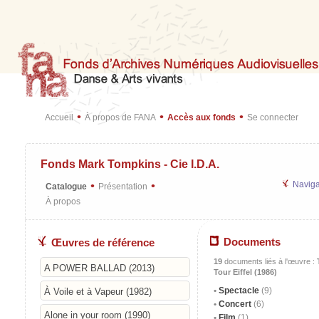
•
•
•
Accueil
À propos de FANA
Accès aux fonds
Se connecter
Fonds Mark Tompkins - Cie I.D.A.
•
•
Naviga
Catalogue
Présentation
À propos
Documents
Œuvres de référence
19
documents liés à l'œuvre :
A POWER BALLAD (2013)
Tour Eiffel (1986)
Spectacle
(9)
À Voile et à Vapeur (1982)
Concert
(6)
Alone in your room (1990)
Film
(1)