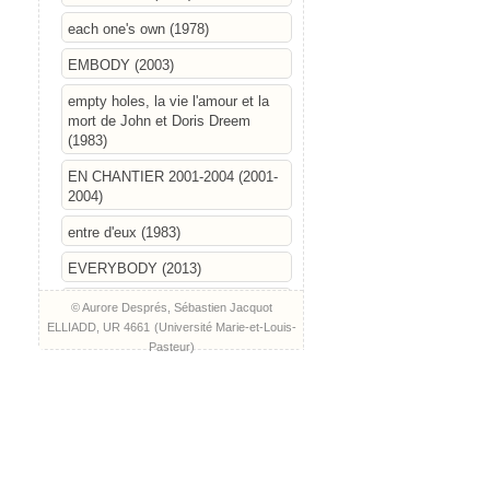
each one's own (1978)
EMBODY (2003)
empty holes, la vie l'amour et la
mort de John et Doris Dreem
(1983)
EN CHANTIER 2001-2004 (2001-
2004)
entre d'eux (1983)
EVERYBODY (2013)
Face (1991)
© Aurore Després, Sébastien Jacquot
ELLIADD, UR 4661
(
Université Marie-et-Louis-
Fandango (2002)
Pasteur
)
FIÈVRE DE LA DANSE (LA)
(2019)
FIRE!
(2020)
FRICHE FORÊT (2011)