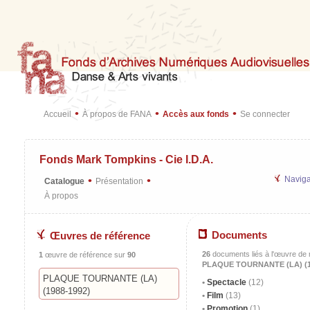
•
•
•
Accueil
À propos de FANA
Accès aux fonds
Se connecter
Fonds Mark Tompkins - Cie I.D.A.
•
•
Naviga
Catalogue
Présentation
À propos
Documents
Œuvres de référence
26
documents liés à l'œuvre de 
1
œuvre de référence sur
90
PLAQUE TOURNANTE (LA) (1
PLAQUE TOURNANTE (LA)
Spectacle
(12)
(1988-1992)
Film
(13)
Promotion
(1)