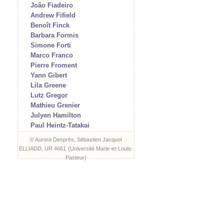
Joâo Fiadeiro
Andrew Fifield
Benoît Finck
Barbara Formis
Simone Forti
Marco Franco
Pierre Froment
Yann Gibert
Lila Greene
Lutz Gregor
Mathieu Grenier
Julyen Hamilton
Paul Heintz-Tatakai
Martina Hochmuth
© Aurore Després, Sébastien Jacquot
Aat Hougee
ELLIADD, UR 4661
(
Université Marie-et-Louis-
I/O (Vidéo & Edition)
Pasteur
)
Marta Izquierdo Muñoz
Hartmut Jahn
Julien Jeanne
Frédéric Jimenez
Jonny Kadaver
Andreas Keiz