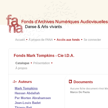
•
•
•
Accueil
À propos de FANA
Accès aux fonds
Se connecter
Fonds Mark Tompkins - Cie I.D.A.
•
•
Catalogue
Présentation
À propos
Auteurs
Documents
Mark Tompkins
Aucune fiche document n'est liée
Marco De Paola
Hassan Abdallah
Per Morten Abrahamsen
Jean-Louis Badet
Thierry Baë