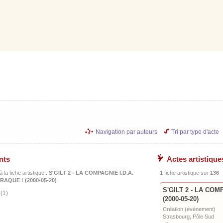
Navigation par auteurs
Tri par type d'acte
nts
Actes artistique
 la fiche artistique :
S'GILT 2 - LA COMPAGNIE I.D.A.
1
fiche artistique sur
136
AQUE ! (2000-05-20)
S'GILT 2 - LA COM
t
(1)
(2000-05-20)
Création (événement)
Strasbourg, Pôle Sud