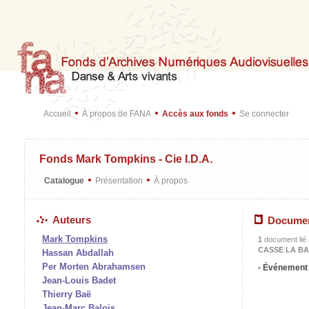
•
•
•
Accueil
À propos de FANA
Accès aux fonds
Se connecter
Fonds Mark Tompkins - Cie I.D.A.
•
•
Catalogue
Présentation
À propos
Auteurs
Docume
Mark Tompkins
1
document lié à
CASSE LA BAR
Hassan Abdallah
Per Morten Abrahamsen
Événemen
Jean-Louis Badet
Thierry Baë
Jean-Marc Balois