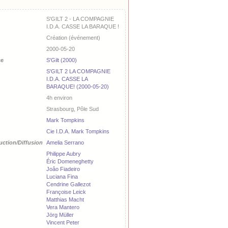
S'GILT 2 - LA COMPAGNIE
I.D.A. CASSE LA BARAQUE !
Création (événement)
2000-05-20
ce
S'Gilt (2000)
S'GILT 2 LA COMPAGNIE
I.D.A. CASSE LA
BARAQUE! (2000-05-20)
4h environ
Strasbourg, Pôle Sud
Mark Tompkins
Cie I.D.A. Mark Tompkins
uction/Diffusion
Amelia Serrano
Philippe Aubry
Éric Domeneghetty
Joâo Fiadeiro
Luciana Fina
Cendrine Gallezot
Françoise Leick
Matthias Macht
Vera Mantero
Jörg Müller
Vincent Peter