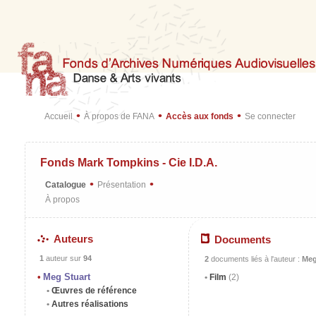
•
•
•
Accueil
À propos de FANA
Accès aux fonds
Se connecter
Fonds Mark Tompkins - Cie I.D.A.
•
•
Catalogue
Présentation
À propos
Auteurs
Documents
1
auteur sur
94
2
documents liés à l'auteur :
Meg
Meg Stuart
Film
(2)
Œuvres de référence
Autres réalisations