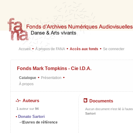
•
•
•
Accueil
À propos de FANA
Accès aux fonds
Se connecter
Fonds Mark Tompkins - Cie I.D.A.
•
•
Catalogue
Présentation
À propos
Auteurs
Documents
1
auteur sur
94
Aucun document n'est lié à l'aute
Sartori
Donato Sartori
Œuvres de référence