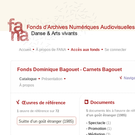
•
•
•
Accueil
À propos de FANA
Accès aux fonds
Se connecter
Fonds Dominique Bagouet - Carnets Bagouet
•
•
Naviga
Catalogue
Présentation
À propos
Documents
Œuvres de référence
5
documents liés à l'œuvre de ré
1
œuvre de référence sur
72
d’un goût étranger (1985)
Suitte d’un goût étranger (1985)
Spectacle
(1)
Promotion
(1)
Médiation
(3)