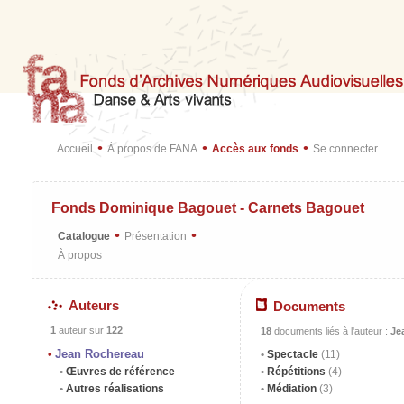
•
•
•
Accueil
À propos de FANA
Accès aux fonds
Se connecter
Fonds Dominique Bagouet - Carnets Bagouet
•
•
Catalogue
Présentation
À propos
Auteurs
Documents
1
auteur sur
122
18
documents liés à l'auteur :
Je
Jean Rochereau
Spectacle
(11)
Œuvres de référence
Répétitions
(4)
Autres réalisations
Médiation
(3)