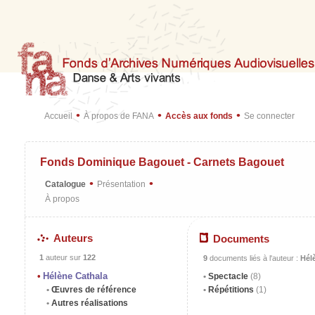
•
•
•
Accueil
À propos de FANA
Accès aux fonds
Se connecter
Fonds Dominique Bagouet - Carnets Bagouet
•
•
Catalogue
Présentation
À propos
Auteurs
Documents
1
auteur sur
122
9
documents liés à l'auteur :
Hél
Hélène Cathala
Spectacle
(8)
Œuvres de référence
Répétitions
(1)
Autres réalisations