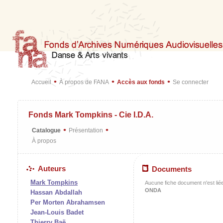
•
•
•
Accueil
À propos de FANA
Accès aux fonds
Se connecter
Fonds Mark Tompkins - Cie I.D.A.
•
•
Catalogue
Présentation
À propos
Auteurs
Documents
Mark Tompkins
Aucune fiche document n'est liée
ONDA
Hassan Abdallah
Per Morten Abrahamsen
Jean-Louis Badet
Thierry Baë