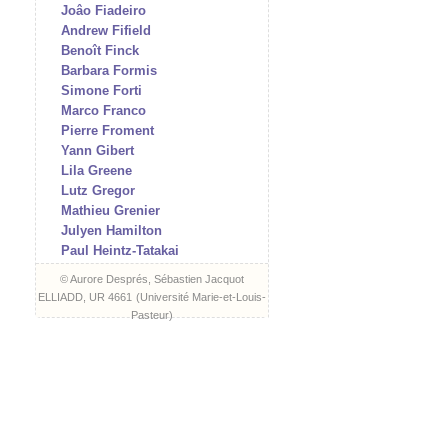
Joâo Fiadeiro
Andrew Fifield
Benoît Finck
Barbara Formis
Simone Forti
Marco Franco
Pierre Froment
Yann Gibert
Lila Greene
Lutz Gregor
Mathieu Grenier
Julyen Hamilton
Paul Heintz-Tatakai
Martina Hochmuth
© Aurore Després, Sébastien Jacquot
Aat Hougee
ELLIADD, UR 4661
(
Université Marie-et-Louis-
I/O (Vidéo & Edition)
Pasteur
)
Marta Izquierdo Muñoz
Hartmut Jahn
Julien Jeanne
Frédéric Jimenez
Jonny Kadaver
Andreas Keiz