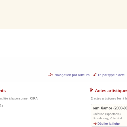
Navigation par auteurs
Tri par type d'acte
nts
Actes artistique
t liée à la personne :
CIRA
2
actes artistiques liés à 
1)
remiXamor (2000-06
Création (spectacle)
Strasbourg, Pôle Sud
Déplier la fiche