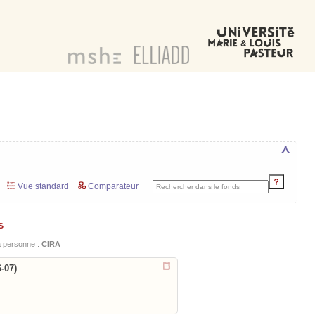
⋏
Vue standard
Comparateur
s
la personne :
CIRA
-07)