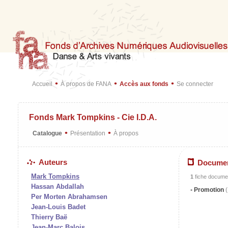
•
•
•
Accueil
À propos de FANA
Accès aux fonds
Se connecter
Fonds Mark Tompkins - Cie I.D.A.
•
•
Catalogue
Présentation
À propos
Auteurs
Docume
Mark Tompkins
1
fiche documen
Hassan Abdallah
Promotion
(
Per Morten Abrahamsen
Jean-Louis Badet
Thierry Baë
Jean-Marc Balois