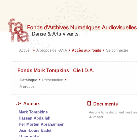
•
•
•
Accueil
À propos de FANA
Accès aux fonds
Se connecter
Fonds Mark Tompkins - Cie I.D.A.
•
•
Catalogue
Présentation
À propos
Auteurs
Documents
Mark Tompkins
Aucune fiche document n'est liée
J. Imbert
Hassan Abdallah
Per Morten Abrahamsen
Jean-Louis Badet
Thierry Baë