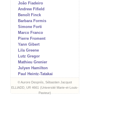
Joâo Fiadeiro
Andrew Fifield
Benoît Finck
Barbara Formis
Simone Forti
Marco Franco
Pierre Froment
Yann Gibert
Lila Greene
Lutz Gregor
Mathieu Grenier
Julyen Hamilton
Paul Heintz-Tatakai
Martina Hochmuth
© Aurore Després, Sébastien Jacquot
Aat Hougee
ELLIADD, UR 4661
(
Université Marie-et-Louis-
I/O (Vidéo & Edition)
Pasteur
)
Marta Izquierdo Muñoz
Hartmut Jahn
Julien Jeanne
Frédéric Jimenez
Jonny Kadaver
Andreas Keiz