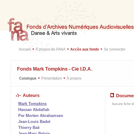
•
•
•
Accueil
À propos de FANA
Accès aux fonds
Se connecter
Fonds Mark Tompkins - Cie I.D.A.
•
•
Catalogue
Présentation
À propos
Auteurs
Docume
Mark Tompkins
Aucune fiche d
Hassan Abdallah
Per Morten Abrahamsen
Jean-Louis Badet
Thierry Baë
Jean-Marc Balois