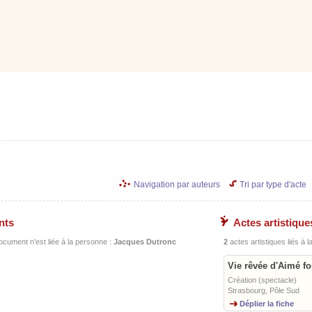
Navigation par auteurs
Tri par type d'acte
nts
Actes artistique
ocument n'est liée à la personne :
Jacques Dutronc
2
actes artistiques liés à 
Vie rêvée d'Aimé fo
Création (spectacle)
Strasbourg, Pôle Sud
Déplier la fiche