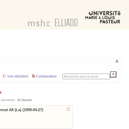
⋏
Vue standard
Comparateur
s
la personne :
Jo Dassin
rmat A8 (La) (1999-04-27)