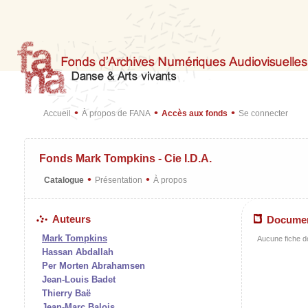
•
•
•
Accueil
À propos de FANA
Accès aux fonds
Se connecter
Fonds Mark Tompkins - Cie I.D.A.
•
•
Catalogue
Présentation
À propos
Auteurs
Docume
Mark Tompkins
Aucune fiche d
Hassan Abdallah
Per Morten Abrahamsen
Jean-Louis Badet
Thierry Baë
Jean-Marc Balois