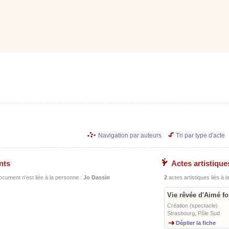
Navigation par auteurs
Tri par type d'acte
nts
Actes artistique
ocument n'est liée à la personne :
Jo Dassin
2
actes artistiques liés à 
Vie rêvée d'Aimé fo
Création (spectacle)
Strasbourg, Pôle Sud
Déplier la fiche