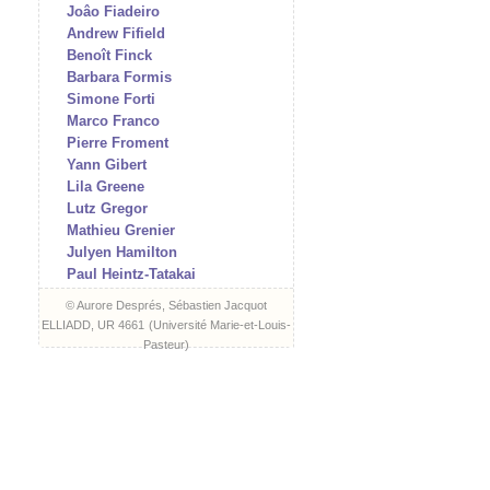
Joâo Fiadeiro
Andrew Fifield
Benoît Finck
Barbara Formis
Simone Forti
Marco Franco
Pierre Froment
Yann Gibert
Lila Greene
Lutz Gregor
Mathieu Grenier
Julyen Hamilton
Paul Heintz-Tatakai
Martina Hochmuth
© Aurore Després, Sébastien Jacquot
Aat Hougee
ELLIADD, UR 4661
(
Université Marie-et-Louis-
I/O (Vidéo & Edition)
Pasteur
)
Marta Izquierdo Muñoz
Hartmut Jahn
Julien Jeanne
Frédéric Jimenez
Jonny Kadaver
Andreas Keiz