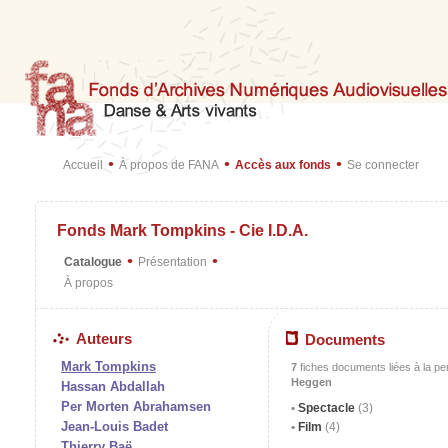
•
•
•
Accueil
À propos de FANA
Accès aux fonds
Se connecter
Fonds Mark Tompkins - Cie I.D.A.
•
•
Catalogue
Présentation
À propos
Auteurs
Documents
Mark Tompkins
7
fiches documents liées à la p
Heggen
Hassan Abdallah
Per Morten Abrahamsen
Spectacle
(3)
Jean-Louis Badet
Film
(4)
Thierry Baë