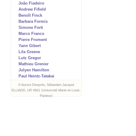
Joâo Fiadeiro
Andrew Fifield
Benoît Finck
Barbara Formis
Simone Forti
Marco Franco
Pierre Froment
Yann Gibert
Lila Greene
Lutz Gregor
Mathieu Grenier
Julyen Hamilton
Paul Heintz-Tatakai
Martina Hochmuth
© Aurore Després, Sébastien Jacquot
Aat Hougee
ELLIADD, UR 4661
(
Université Marie-et-Louis-
I/O (Vidéo & Edition)
Pasteur
)
Marta Izquierdo Muñoz
Hartmut Jahn
Julien Jeanne
Frédéric Jimenez
Jonny Kadaver
Andreas Keiz