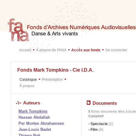
•
•
•
Accueil
À propos de FANA
Accès aux fonds
Se connecter
Fonds Mark Tompkins - Cie I.D.A.
•
•
Catalogue
Présentation
À propos
Auteurs
Documents
Mark Tompkins
5
fiches documents liées à la p
Campbell
Hassan Abdallah
Per Morten Abrahamsen
Spectacle
(1)
Jean-Louis Badet
Film
(4)
Thierry Baë