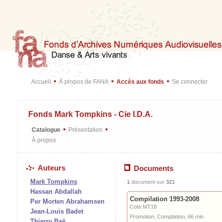
•
•
•
Accueil
À propos de FANA
Accès aux fonds
Se connecter
Fonds Mark Tompkins - Cie I.D.A.
•
•
Catalogue
Présentation
À propos
Auteurs
Documents
Mark Tompkins
1
document sur
321
Hassan Abdallah
Compilation 1993-2008
Per Morten Abrahamsen
Cote MT18
Jean-Louis Badet
Promotion, Compilation, 66 min
Thierry Baë