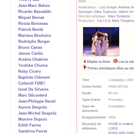
2008
Jean-Marc Balois
Réalisateurs :
Lutz Gregor
,
Andreas K
Ricardo Basualdo
Sonzogni
,
Gilles Toutevoix
,
Valérie Ur
Direction artistique :
Mark Tompkins
Miquel Bernat
Producteur :
Cie I.D.A. Mark Tompkin
Rosita Boisseau
Patrick Bonté
Mariana Bouhsira
Rodolphe Burger
Bruno Canas
James Carlès
Arsène Chabrier
Déplier la fiche
Lire la vi
Yoshiko Chuma
Fiches artistiques liées au 
Ruby Cicero
Baptiste Clément
Titre
Compilation 1993
Collectif
FIRE!
Cotes fonds
FANA (MT18)
Isnel Da Silveira
Durée
66 min
Marc Décosterd
Type d'acte
Promotion
Jean-Philippe Derail
Type de
Compilation
Aurore Després
document
Jean-Michel Després
Enregistrement
2008
Maxime Dupuis
Œuvre(s) de
HOME le meilleu
Edith Farine
référence
(1993)
Sandrine Ferret
SONG AND DANC