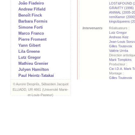
Joâo Fiadeiro
LOST&FOUND (2
GRAVITY (1996)
Andrew Fifield
ANIMAL (2005-20
Benoît Finck
remiXamor (2000
Barbara Formis
kings&queens (2
Simone Forti
Intervenants
Réalisateurs :
Lutz Gregor
Marco Franco
Andreas Keiz
Pierre Froment
Jean-Louis Sonzo
Yann Gibert
Gilles Toutevoix
Valérie Urréa
Lila Greene
Direction artistiqu
Lutz Gregor
Mark Tompkins
Mathieu Grenier
Producteur :
Cie I.D.A. Mark 
Julyen Hamilton
Montage :
Paul Heintz-Tatakai
Gilles Toutevoix
Martina Hochmuth
Cadreurs/Image :
© Aurore Després, Sébastien Jacquot
Jeffe Denisse-Phi
Aat Hougee
ELLIADD, UR 4661
(
Université Marie-
Andreas Keiz
I/O (Vidéo & Edition)
et-Louis-Pasteur
)
David Toutevoix
Marta Izquierdo Muñoz
Gilles Toutevoix
Hartmut Jahn
Résumé
Extraits montés d
Julien Jeanne
pièces du répertoi
Successivement 
Frédéric Jimenez
meilleur des mon
Jonny Kadaver
7'56'') ; Clip « Qu
Andreas Keiz
extrait de
GRAVI
13'38'') ; « The af