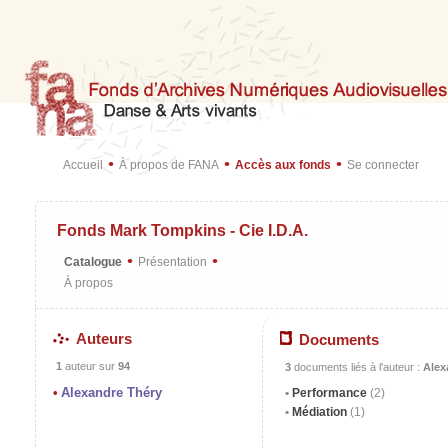
•
•
•
Accueil
À propos de FANA
Accès aux fonds
Se connecter
Fonds Mark Tompkins - Cie I.D.A.
•
•
Catalogue
Présentation
À propos
Auteurs
Documents
1
auteur sur
94
3
documents liés à l'auteur :
Alex
Alexandre Théry
Performance
(2)
Médiation
(1)