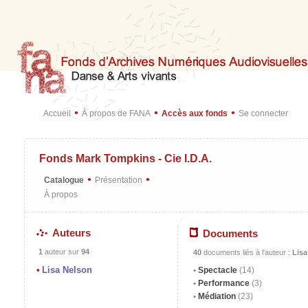
•
•
•
Accueil
À propos de FANA
Accès aux fonds
Se connecter
Fonds Mark Tompkins - Cie I.D.A.
•
•
Catalogue
Présentation
À propos
Auteurs
Documents
1
auteur sur
94
40
documents liés à l'auteur :
Lisa
Lisa Nelson
Spectacle
(14)
Performance
(3)
Médiation
(23)