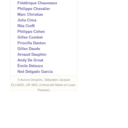
Frédérique Chauveaux
Philippe Chevalier
Marc Christian
Julia Cima
Rita Cioffi
Philippe Cohen
Gilles Combet
Priscilla Danton
Gilles Daude
Arnaud Dauphin
Andy De Groat
Émile Deleuze
Noé Delgado Garcia
Arnaud Des Pallières
© Aurore Després, Sébastien Jacquot
Aurore Després
ELLIADD, UR 4661
(
Université Marie-et-Louis-
Jean-Charles Di Zazzo
Pasteur
)
James Dillon
Hélène Doussot
Matthieu Doze
Isabelle Dubouloz
Frank Errikson
Romain Evrard