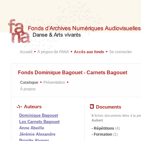
•
•
•
Accueil
À propos de FANA
Accès aux fonds
Se connecter
Fonds Dominique Bagouet - Carnets Bagouet
•
•
Catalogue
Présentation
À propos
Auteurs
Documents
Dominique Bagouet
5
fiches documents liées à la p
Aubert
Les Carnets Bagouet
Anne Abeille
Répétitions
(4)
Jérémie Alexandre
Formation
(1)
Brigitte Alvarez