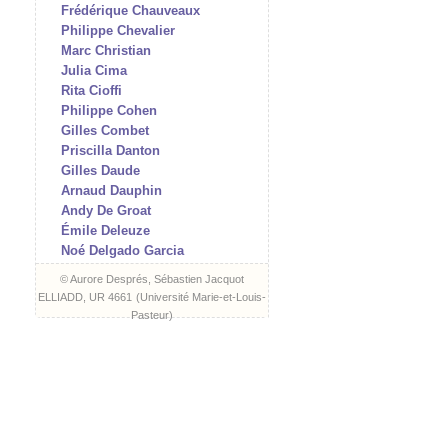
Frédérique Chauveaux
Philippe Chevalier
Marc Christian
Julia Cima
Rita Cioffi
Philippe Cohen
Gilles Combet
Priscilla Danton
Gilles Daude
Arnaud Dauphin
Andy De Groat
Émile Deleuze
Noé Delgado Garcia
Arnaud Des Pallières
© Aurore Després, Sébastien Jacquot
Aurore Després
ELLIADD, UR 4661
(
Université Marie-et-Louis-
Jean-Charles Di Zazzo
Pasteur
)
James Dillon
Hélène Doussot
Matthieu Doze
Isabelle Dubouloz
Frank Errikson
Romain Evrard