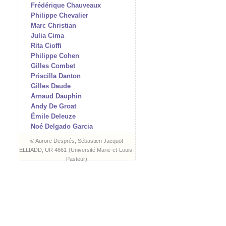
Frédérique Chauveaux
Philippe Chevalier
Marc Christian
Julia Cima
Rita Cioffi
Philippe Cohen
Gilles Combet
Priscilla Danton
Gilles Daude
Arnaud Dauphin
Andy De Groat
Émile Deleuze
Noé Delgado Garcia
Arnaud Des Pallières
© Aurore Després, Sébastien Jacquot
Aurore Després
ELLIADD, UR 4661
(
Université Marie-et-Louis-
Jean-Charles Di Zazzo
Pasteur
)
James Dillon
Hélène Doussot
Matthieu Doze
Isabelle Dubouloz
Frank Errikson
Romain Evrard