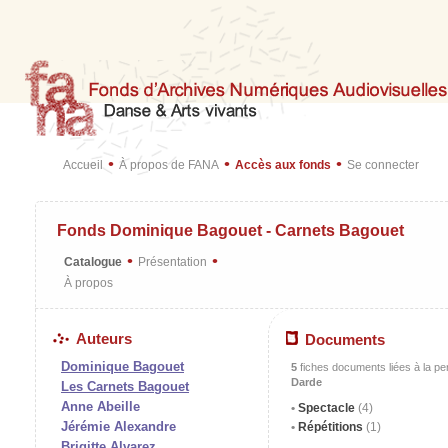
•
•
•
Accueil
À propos de FANA
Accès aux fonds
Se connecter
Fonds Dominique Bagouet - Carnets Bagouet
•
•
Catalogue
Présentation
À propos
Auteurs
Documents
Dominique Bagouet
5
fiches documents liées à la p
Darde
Les Carnets Bagouet
Anne Abeille
Spectacle
(4)
Jérémie Alexandre
Répétitions
(1)
Brigitte Alvarez