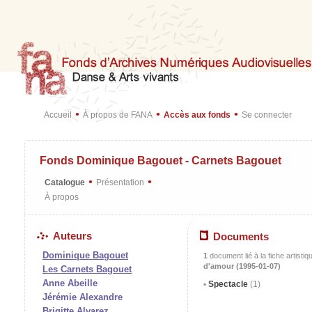
•
•
•
Accueil
À propos de FANA
Accès aux fonds
Se connecter
Fonds Dominique Bagouet - Carnets Bagouet
•
•
Catalogue
Présentation
À propos
Auteurs
Documents
Dominique Bagouet
1
document lié à la fiche artistiq
d'amour (1995-01-07)
Les Carnets Bagouet
Anne Abeille
Spectacle
(1)
Jérémie Alexandre
Brigitte Alvarez