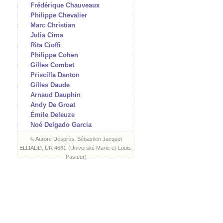
Frédérique Chauveaux
Philippe Chevalier
Marc Christian
Julia Cima
Rita Cioffi
Philippe Cohen
Gilles Combet
Priscilla Danton
Gilles Daude
Arnaud Dauphin
Andy De Groat
Émile Deleuze
Noé Delgado Garcia
Arnaud Des Pallières
© Aurore Després, Sébastien Jacquot
Aurore Després
ELLIADD, UR 4661
(
Université Marie-et-Louis-
Jean-Charles Di Zazzo
Pasteur
)
James Dillon
Hélène Doussot
Matthieu Doze
Isabelle Dubouloz
Frank Errikson
Romain Evrard