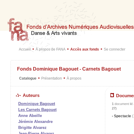
•
•
•
Accueil
À propos de FANA
Accès aux fonds
Se connecter
Fonds Dominique Bagouet - Carnets Bagouet
•
•
Catalogue
Présentation
À propos
Auteurs
Docume
Dominique Bagouet
1
document lié à
27)
Les Carnets Bagouet
Anne Abeille
Spectacle
(
Jérémie Alexandre
Brigitte Alvarez
Jean-Pierre Alvarez