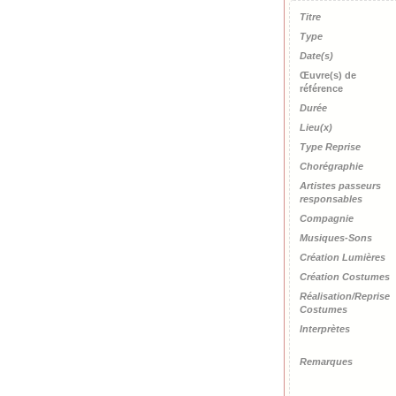
Titre
Type
Date(s)
Œuvre(s) de
référence
Durée
Lieu(x)
Type Reprise
Chorégraphie
Artistes passeurs
responsables
Compagnie
Musiques-Sons
Création Lumières
Création Costumes
Réalisation/Reprise
Costumes
Interprètes
Remarques