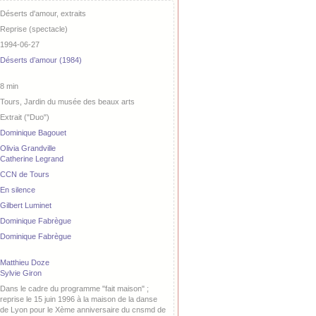
Déserts d'amour, extraits
Reprise (spectacle)
1994-06-27
Déserts d’amour (1984)
8 min
Tours, Jardin du musée des beaux arts
Extrait ("Duo")
Dominique Bagouet
Olivia Grandville
Catherine Legrand
CCN de Tours
En silence
Gilbert Luminet
Dominique Fabrègue
Dominique Fabrègue
Matthieu Doze
Sylvie Giron
Dans le cadre du programme "fait maison" ;
reprise le 15 juin 1996 à la maison de la danse
de Lyon pour le Xème anniversaire du cnsmd de