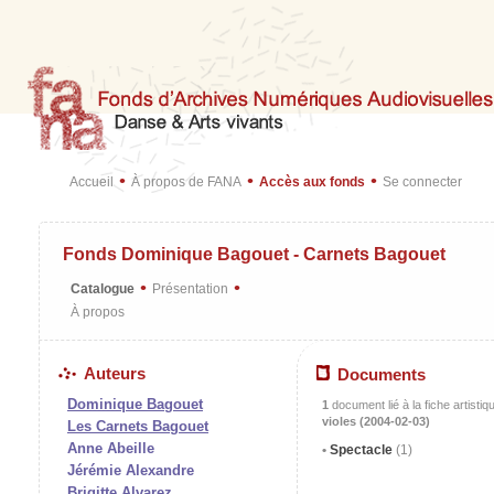
•
•
•
Accueil
À propos de FANA
Accès aux fonds
Se connecter
Fonds Dominique Bagouet - Carnets Bagouet
•
•
Catalogue
Présentation
À propos
Auteurs
Documents
Dominique Bagouet
1
document lié à la fiche artistiq
violes (2004-02-03)
Les Carnets Bagouet
Anne Abeille
Spectacle
(1)
Jérémie Alexandre
Brigitte Alvarez