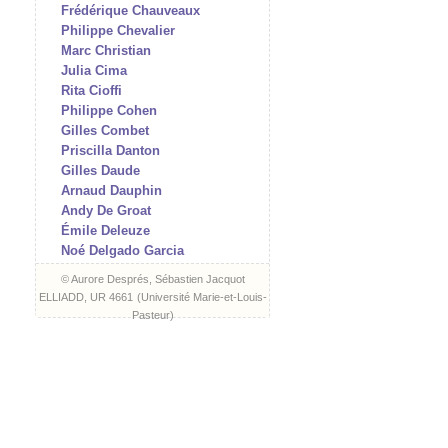
Frédérique Chauveaux
Philippe Chevalier
Marc Christian
Julia Cima
Rita Cioffi
Philippe Cohen
Gilles Combet
Priscilla Danton
Gilles Daude
Arnaud Dauphin
Andy De Groat
Émile Deleuze
Noé Delgado Garcia
Arnaud Des Pallières
© Aurore Després, Sébastien Jacquot
Aurore Després
ELLIADD, UR 4661
(
Université Marie-et-Louis-
Jean-Charles Di Zazzo
Pasteur
)
James Dillon
Hélène Doussot
Matthieu Doze
Isabelle Dubouloz
Frank Errikson
Romain Evrard