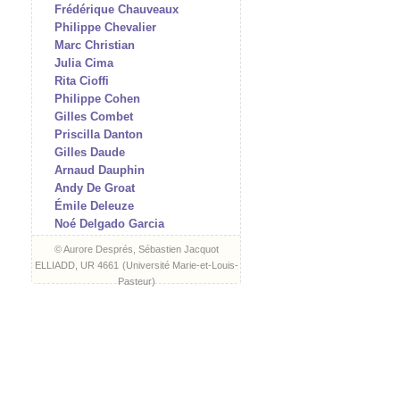
Frédérique Chauveaux
Philippe Chevalier
Marc Christian
Julia Cima
Rita Cioffi
Philippe Cohen
Gilles Combet
Priscilla Danton
Gilles Daude
Arnaud Dauphin
Andy De Groat
Émile Deleuze
Noé Delgado Garcia
Arnaud Des Pallières
© Aurore Després, Sébastien Jacquot
Aurore Després
ELLIADD, UR 4661
(
Université Marie-et-Louis-
Jean-Charles Di Zazzo
Pasteur
)
James Dillon
Hélène Doussot
Matthieu Doze
Isabelle Dubouloz
Frank Errikson
Romain Evrard