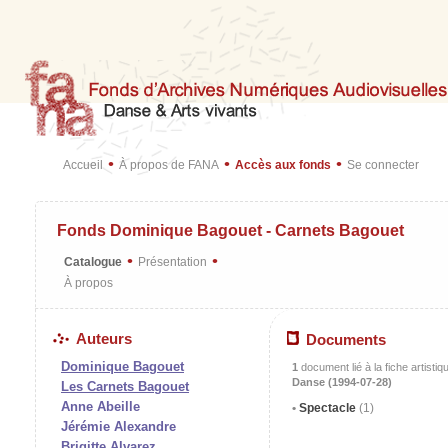
•
•
•
Accueil
À propos de FANA
Accès aux fonds
Se connecter
Fonds Dominique Bagouet - Carnets Bagouet
•
•
Catalogue
Présentation
À propos
Auteurs
Documents
Dominique Bagouet
1
document lié à la fiche artistiq
Danse (1994-07-28)
Les Carnets Bagouet
Anne Abeille
Spectacle
(1)
Jérémie Alexandre
Brigitte Alvarez