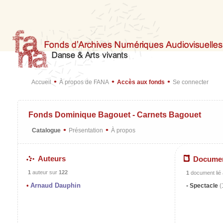
•
•
•
Accueil
À propos de FANA
Accès aux fonds
Se connecter
Fonds Dominique Bagouet - Carnets Bagouet
•
•
Catalogue
Présentation
À propos
Auteurs
Docume
1
auteur sur
122
1
document lié à
Arnaud Dauphin
Spectacle
(